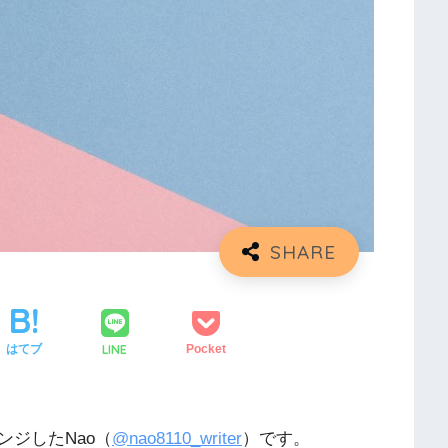
LINE
はてブ
Pocket
ジしたNao（
@nao8110_writer
）です。